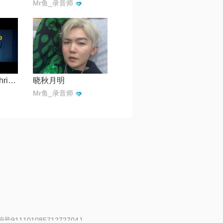
Mr鱼_录音师
圣诞结Lonely Christmas
晓秋月明
Mr鱼_录音师
91110108571272704J