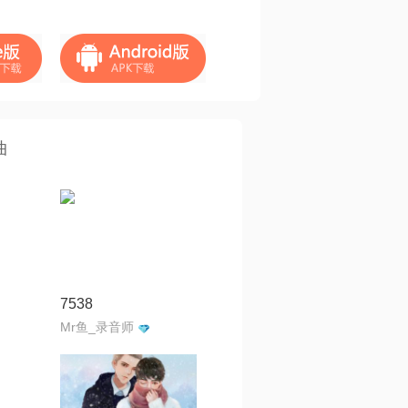
曲
7538
Mr鱼_录音师