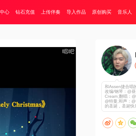
中心
钻石充值
上传伴奏
导入作品
原创购买
音乐人
和Assen捷合唱
改编/钢琴：@昼
Cream;翻唱：
@特曼;和声：@D
的圣诞，圣诞快