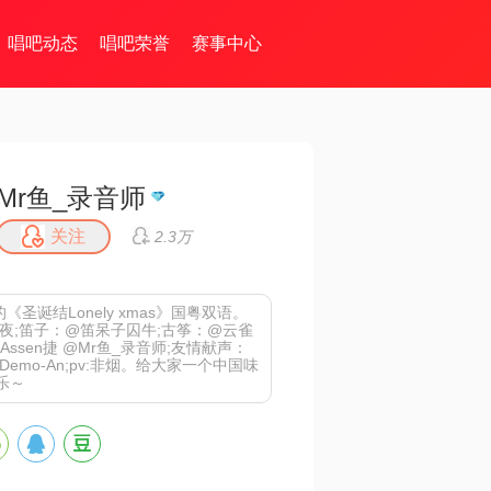
唱吧动态
唱吧荣誉
赛事中心
Mr鱼_录音师
关注
2.3万
的《圣诞结Lonely xmas》国粤双语。
夜;笛子：@笛呆子囚牛;古筝：@云雀
@Assen捷 @Mr鱼_录音师;友情献声：
emo-An;pv:非烟。给大家一个中国味
乐～