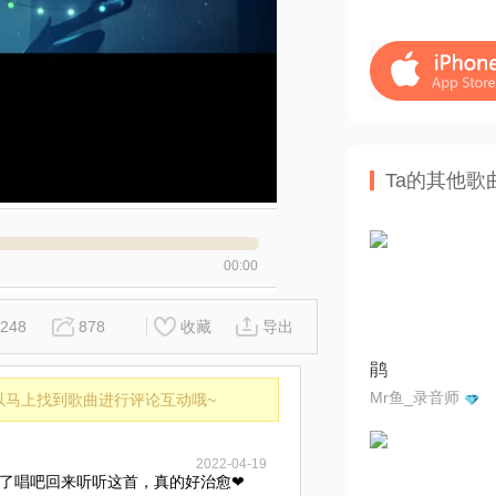
Ta的其他歌
00:00
248
878
收藏
导出
鹃
Mr鱼_录音师
以马上找到歌曲进行评论互动哦~
2022-04-19
了唱吧回来听听这首，真的好治愈❤