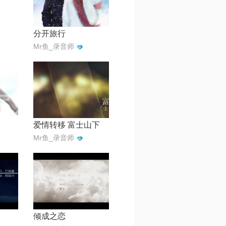
分开旅行
Mr鱼_录音师
爱情转移 富士山下
Mr鱼_录音师
倾成之恋