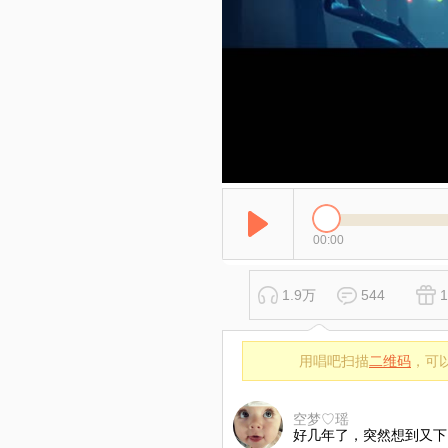
00:00
1.9万
544
1
用唱吧扫描
二维码
，可
空梦♡瑶
好几年了，突然想到又下