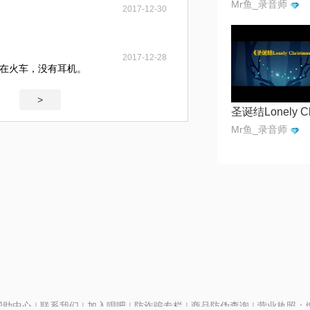
Mr鱼_录音师
2017-12-30
2017-12-28
在火车，没有耳机。
>
Mr鱼_录音师
帮助中心
|
联系我们
|
加入唱吧
|
防诈骗专栏
|
商品防伪查询
|
营业执照：编号