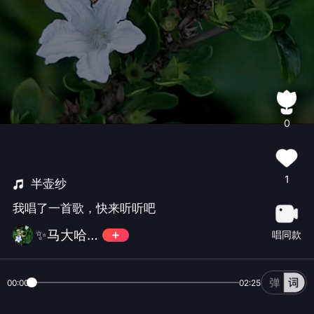
0
1
半壶纱
我唱了一首歌，快来听听吧
✨马大哈✨💪💪
唱同款
00:00
02:25