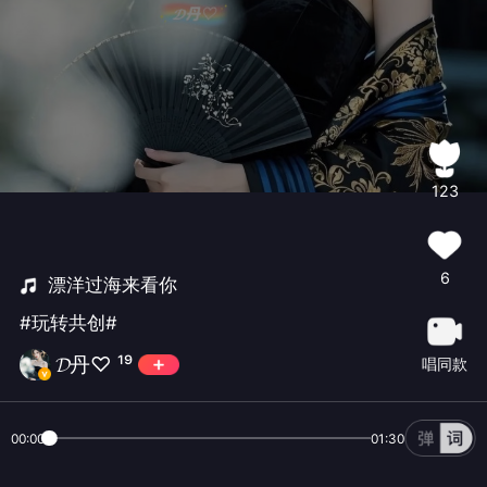
123
6
漂洋过海来看你
#玩转共创#
𝓓丹♡ ¹⁹
唱同款
00:00
01:30