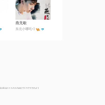
燕无歇
东北小哪吒💨
91110108571272704J
 | 举报邮箱：fankui@changba.com
| 向12318举报
|
金盾网络纠纷调解中心