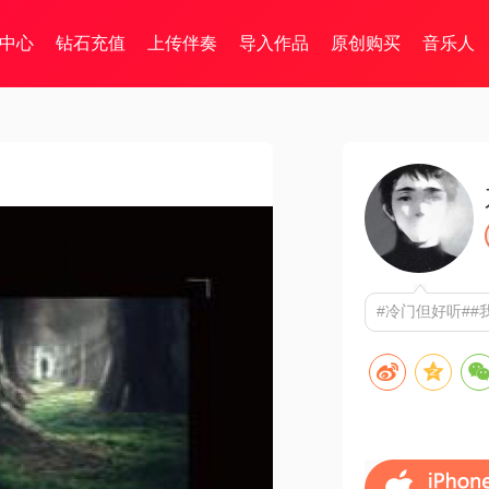
中心
钻石充值
上传伴奏
导入作品
原创购买
音乐人
#冷门但好听##