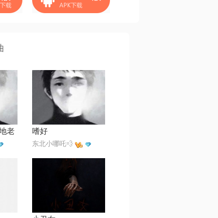
曲
地老
嗜好
东北小哪吒💨