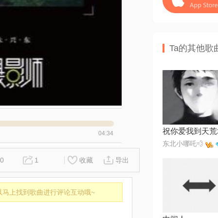
Ta的其他歌
祝你爱我到天荒
04:34
东北小哪吒💨
0
1
收藏
导出
以马上找到歌曲进行评论互动哦~