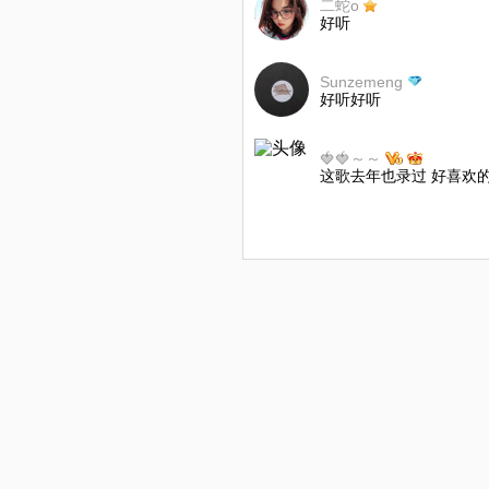
二蛇o
好听
Sunzemeng
好听好听
🍓🍓～～
这歌去年也录过 好喜欢