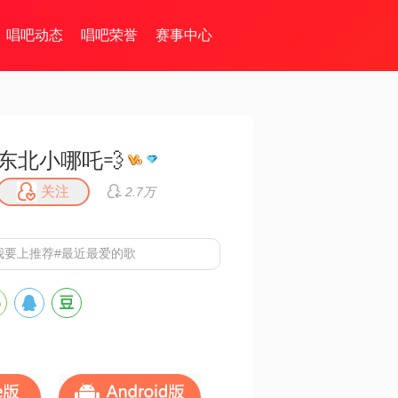
唱吧动态
唱吧荣誉
赛事中心
东北小哪吒💨
关注
2.7万
我要上推荐#最近最爱的歌