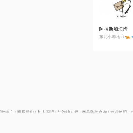
阿拉斯加海湾
东北小哪吒💨
帮助中心
|
联系我们
|
加入唱吧
|
防诈骗专栏
|
商品防伪查询
|
营业执照：编号
P证110298
|
京ICP备11013291号-1
| 举报电话(24小时)：022-25782593
号
|
京公网安备11010502025063号
|
|