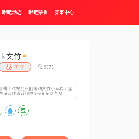
唱吧动态
唱吧荣誉
赛事中心
玉文竹
关注
8676
歌曲！欢迎朋友们来到文竹小屋聆听鉴
🍵☕️🍺🍏🍒🍋🍇☕️☕️🍵🍵🎉💐🌼