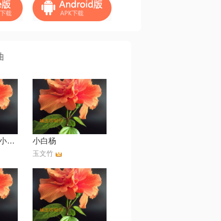
曲
微风细雨【石川小町怀旧版】
小白杨
玉文竹