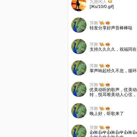
九曲闲人
[Жs/10/0.gif]
萍舞
转发分享好声音棒棒哒
萍舞
支持久久久久，祝福同在
萍舞
掌声响起经久不息，循环播放..
萍舞
优美动听的歌声，优美动
转，悦耳唯美动人心弦，
萍舞
晚上好，听歌来了
萍舞
👍🌺👍🌹👍🌺👍🌹👍🌺👍