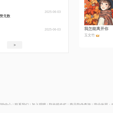
2025-06-03
赞无数
我怎能离开你
2025-06-03
玉文竹
>
帮助中心
|
联系我们
|
加入唱吧
|
防诈骗专栏
|
商品防伪查询
|
营业执照：编号
P证110298
|
京ICP备11013291号-1
| 举报电话(24小时)：022-25782593