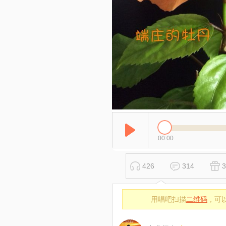
00:00
426
314
3
用唱吧扫描
二维码
，可