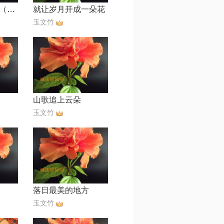
思念【婲語合唱（缺声部）】
就让岁月开成一朵花
玉文竹
山歌追上云朵
玉文竹
落日最美的地方
玉文竹