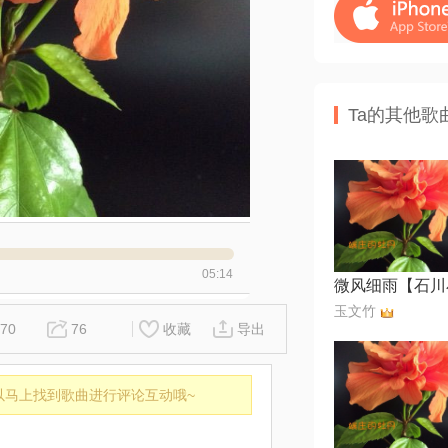
Ta的其他歌
05:14
玉文竹
70
76
收藏
导出
以马上找到歌曲进行评论互动哦~