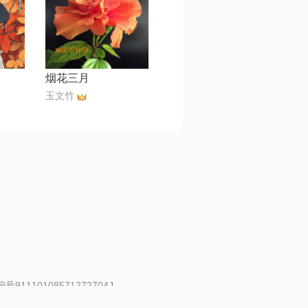
烟花三月
玉文竹
91110108571272704J
 | 举报邮箱：fankui@changba.com
| 向12318举报