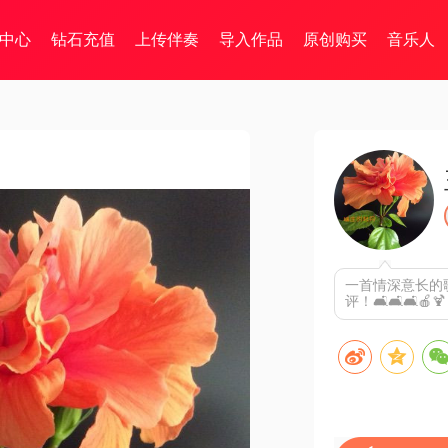
中心
钻石充值
上传伴奏
导入作品
原创购买
音乐人
一首情深意长的
评！🛋🛋🛋🍎🍹🥂