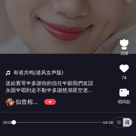
398
有谁共鸣(港风女声版)
74
送給賓哥🌹多謝你的信任🌹願我們友誼
永固🌹唱到走不動🌹多謝慈湖星空老友
靚伴奏🌹#嘉欣# #友誼永固# #我要上
似曾相识的💝夢儿
唱同款
推荐#🎁送给@罗宾@北大美
00:00
04:08