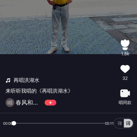
1.8k
32
再唱洪湖水
来听听我唱的《再唱洪湖水》
春风和气🎷大🎺🎻🏏不玩币
唱同款
00:00
05:11