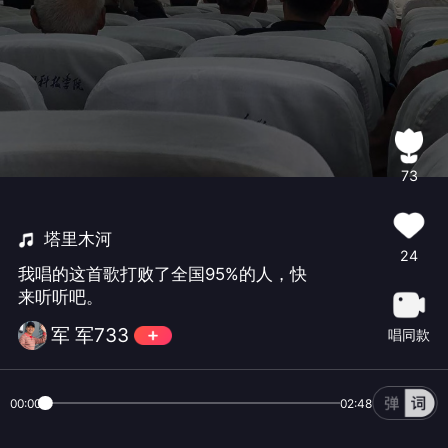
73
塔里木河
24
我唱的这首歌打败了全国95%的人，快
来听听吧。
军 军733
唱同款
00:00
02:48