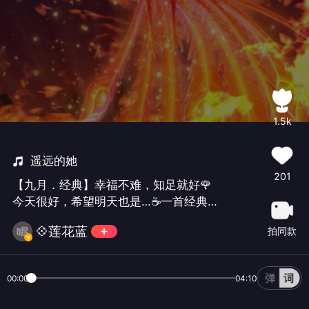
1.5k
遥远的她
201
【九月．经典】幸福不难，知足就好🌹
今天很好，希望明天也是…☕️一首经典粤
语老歌送给你们😊#致敬经典#女生伴奏
💠莲花蓝
拍同款
男生曲调凑合听😂
00:00
04:10