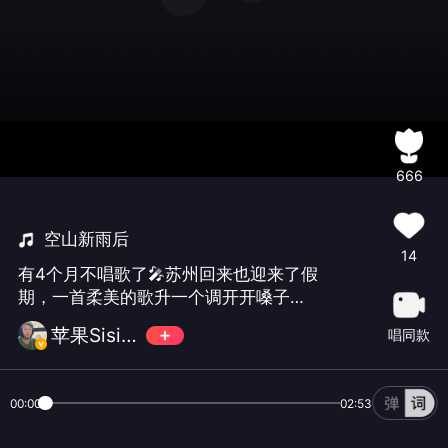
666
空山新雨后
14
有4个月不唱歌了🎤苏州回来也迎来了假
期，一首柔美的歌升一个调开开嗓子，
问候朋友们，绿色听歌甜歌OK
苹果Sisi🍎🍎
唱同款
00:00
02:53