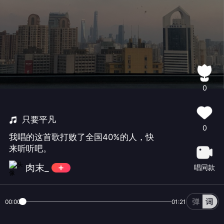
0
只要平凡
0
我唱的这首歌打败了全国40%的人，快
来听听吧。
肉末_
唱同款
00:00
01:21