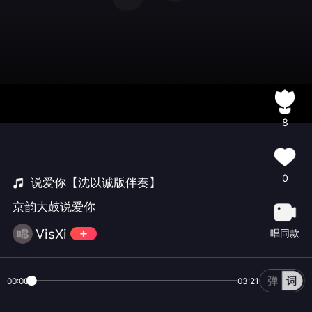
8
0
说爱你【沈以诚版伴奏】
京韵大鼓说爱你
VisXi
唱同款
00:00
03:21