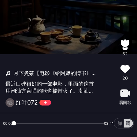
52
月下煮茶【电影《给阿嬷的情书》主题曲】
20
最近口碑很好的一部电影，里面的这首
用潮汕方言唱的歌也被带火了。潮汕方
言是闽南语系的，所以我也来唱一下。
红叶072
唱同款
00:00
03:41