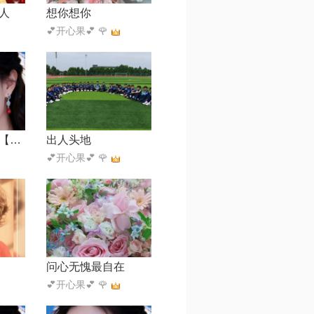
人
想你想你
💕开心果💕 🌹
岁月如笔写春秋【DJ默涵版】
出人头地
💕开心果💕 🌹
问心无愧最自在
💕开心果💕 🌹