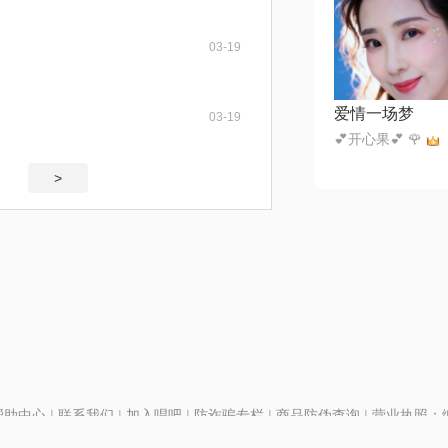
03-19
爱情一场梦
03-19
💕开心果💕 🌹
>
帮助中心
|
联系我们
|
加入唱吧
|
防诈骗专栏
|
商品防伪查询
|
营业执照：编号
P证110298
|
京ICP备11013291号-1
| 举报电话(24小时)：022-25782593