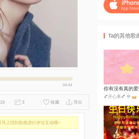
Ta的其他歌
04:44
你有没有真的爱
💕开心果💕 🌹
16
3
收藏
导出
以马上找到歌曲进行评论互动哦~