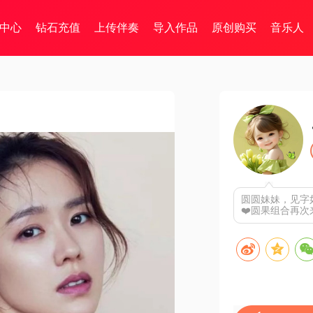
中心
钻石充值
上传伴奏
导入作品
原创购买
音乐人
圆圆妹妹，见字
❤️圆果组合再次