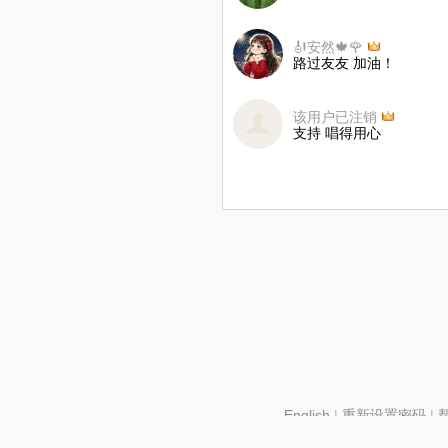
🎻安然🍁🌹
路过友友 加油！
该用户已注销
支持 唱得用心
English
|
重新设置密码
|
北京酷智科技有限公司 ©2024 changba.com |
京IC