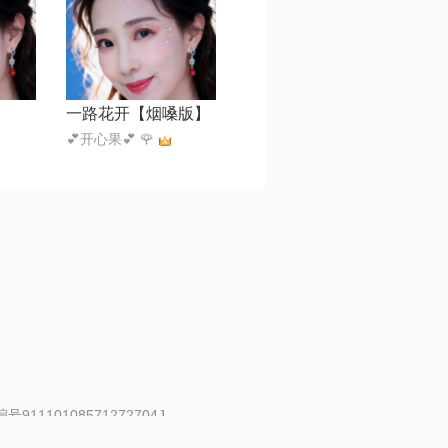
一路花开【烟嗓版】
💕开心果💕 🌹
91110108571272704J
 | 举报邮箱：fankui@changba.com
| 向12318举报