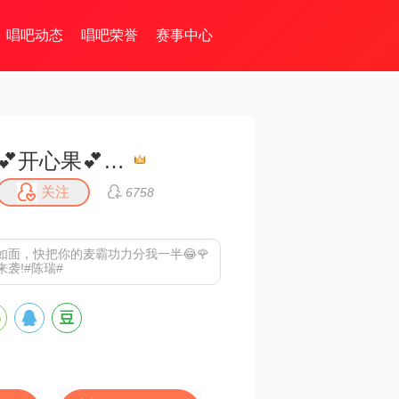
唱吧动态
唱吧荣誉
赛事中心
💕开心果💕 🌹
关注
6758
如面，快把你的麦霸功力分我一半😂🌹
来袭!#陈瑞#