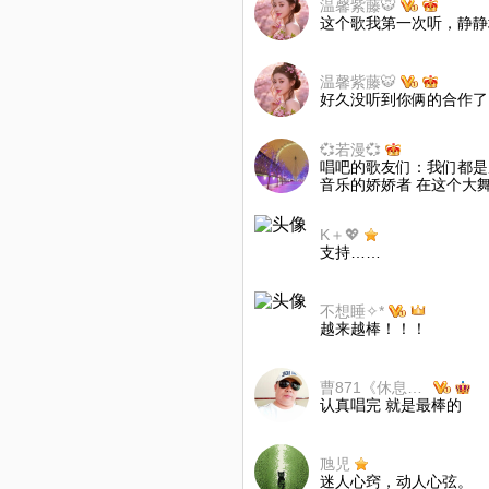
温馨紫藤🐯
这个歌我第一次听，静静
温馨紫藤🐯
好久没听到你俩的合作了
💞若漫💞
唱吧的歌友们：我们都是
音乐的娇娇者 在这个大舞
K＋💖
支持……
不想睡✧*
越来越棒！！！
曹871《休息不更新》
认真唱完 就是最棒的
虺児
迷人心窍，动人心弦。