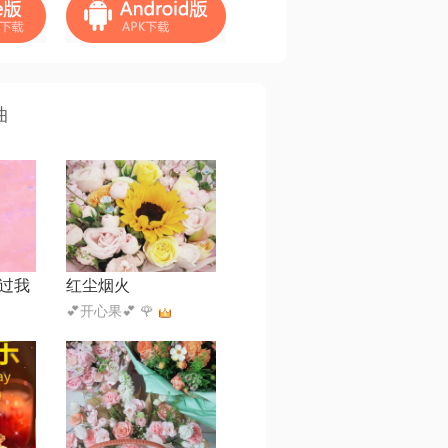
曲
过我
红尘烟火
💕开心果💕 🌹