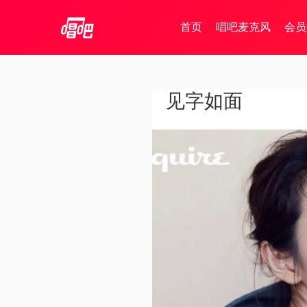
首页
唱吧麦克风
会员
见字如面