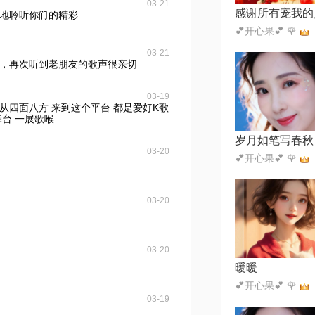
03-21
感谢所有宠我的
地聆听你们的精彩
💕开心果💕 🌹
03-21
，再次听到老朋友的歌声很亲切
03-19
从四面八方 来到这个平台 都是爱好K歌
台 一展歌喉 …
03-20
💕开心果💕 🌹
03-20
03-20
暖暖
💕开心果💕 🌹
03-19