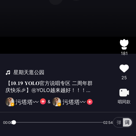
181
星期天逛公园
25
【𝟏𝟎.𝟏𝟗 𝐘𝐎𝐋𝐎官方说唱专区 二周年群
庆快乐🎉】㊗️YOLO越来越好！！！
#YOLO官方说唱专区二周年快乐
污塔塔〰️
污塔塔〰️
&
唱同款
##YOLO说唱歌曲聚集地#🎁送给
@𝙋𝙄𝙉𝙆_𝙉𝘼 💥
00:00
02:54