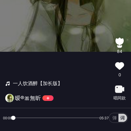
84
0
一人饮酒醉【加长版】
暧®🎀無昕
唱同款
00:00
05:37