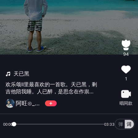
94
天已黑
1
欢乐颂II里最喜欢的一首歌。天已黑，剩
吉他陪我睡。人已醉，是思念在作祟。
想去追，却只能追的回安慰，等待下一
阿旺⊙_⊙旺旺
唱同款
次轮回！
00:00
03:33