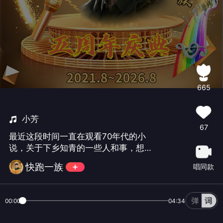
665
小芳
67
最近这段时间一直在观看70年代的小
说，关于下乡知青的一些人和事，想起
了这首歌曲。猜猜封面是谁？😄😄😄
快跑一族
唱同款
00:00
04:34