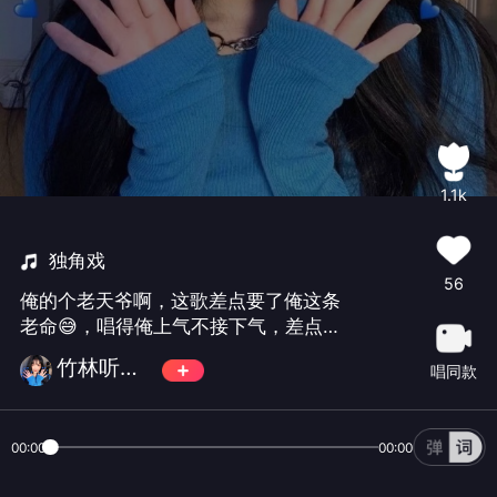
1.1k
独角戏
56
俺的个老天爷啊，这歌差点要了俺这条
老命😅，唱得俺上气不接下气，差点一
口气没上来就去那边报道啦哈哈哈😂😂
竹林听雨🕊
唱同款
许茹芸苦情歌😝😝##
00:00
00:00