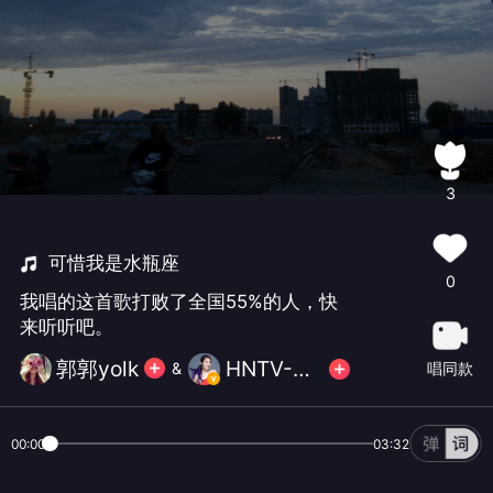
3
可惜我是水瓶座
0
我唱的这首歌打败了全国55%的人，快
来听听吧。
郭郭yolk
HNTV-杨千嬅
唱同款
&
00:00
03:32