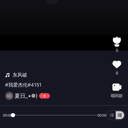
0
0
东风破
#我爱杰伦#4151
夏日_•❁)
唱同款
00:00
00:00