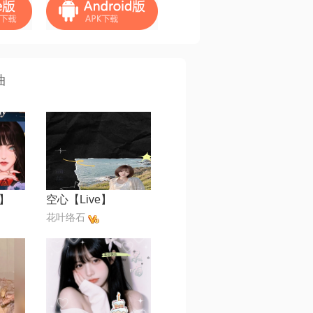
曲
】
空心【Live】
花叶络石