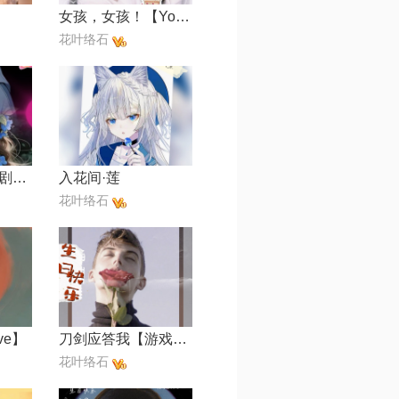
女孩，女孩！【Yoko自用】
花叶络石
借过一下【影视剧《庆余年第二季》片尾曲】
入花间·莲
花叶络石
ive】
刀剑应答我【游戏《剑网3》第二届竞技群英赛宣传曲】
花叶络石