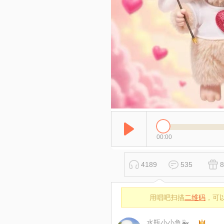
00:00
4189
535
8
用唱吧扫描
二维码
，可
水瓶小小鱼🐳🐳🐳22点休息啦