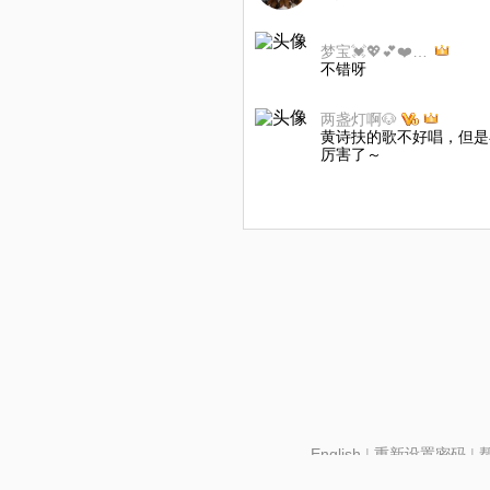
梦宝💓💖💕❤️💗🫶🫰🧡
不错呀
两盏灯啊🐶
黄诗扶的歌不好唱，但是
厉害了～
English
|
重新设置密码
|
北京酷智科技有限公司 ©2024 changba.com |
京IC