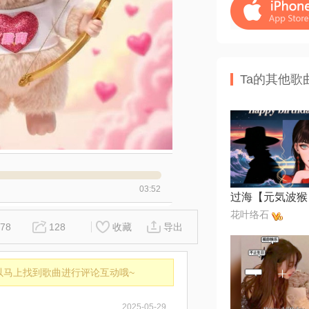
Ta的其他歌
03:52
过海【元気波猴
花叶络石
78
128
收藏
导出
以马上找到歌曲进行评论互动哦~
2025-05-29