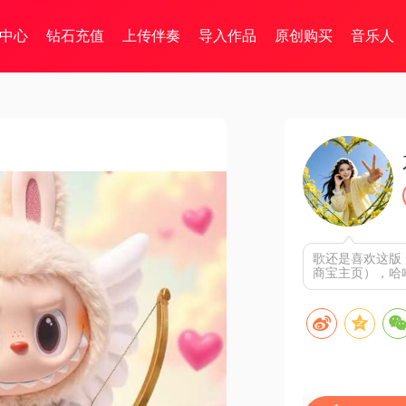
中心
钻石充值
上传伴奏
导入作品
原创购买
音乐人
歌还是喜欢这版
商宝主页），哈