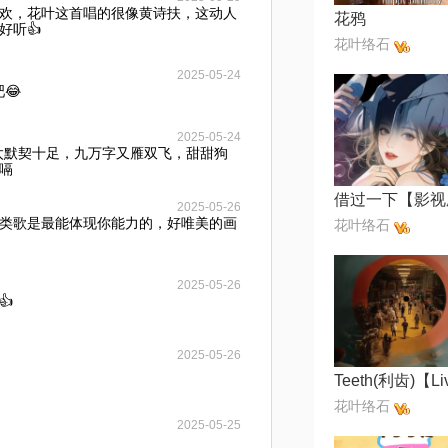
欢，花叶这首唱的很像黄诗扶，这动人
花鸦
好听👍
花叶络石
2025-05-24
😂
2025-05-24
太默契十足，九万字又雁双飞，甜甜狗
嗝
2025-05-26
类歌是最能体现你能力的，好唯美的画
花叶络石
2025-05-26
👍
2025-05-26
Teeth(利齿)【L
花叶络石
2025-05-25