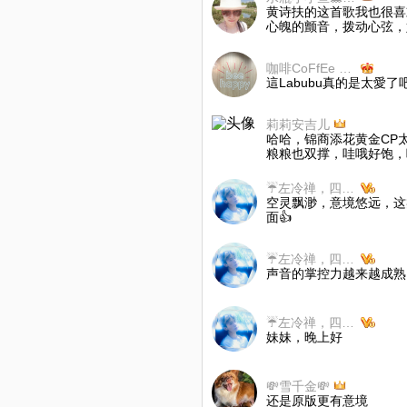
黄诗扶的这首歌我也很喜
心魄的颤音，拨动心弦，
咖啡CoFfEe bLuEs🎐
這Labubu真的是太愛了吧
莉莉安吉儿
哈哈，锦商添花黄金CP
粮粮也双撑，哇哦好饱，
☔️左冷禅，四爺暂离
空灵飘渺，意境悠远，这
面👍
☔️左冷禅，四爺暂离
声音的掌控力越来越成熟
☔️左冷禅，四爺暂离
妹妹，晚上好
💸雪千金💸
还是原版更有意境