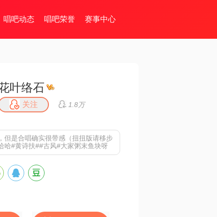
唱吧动态
唱吧荣誉
赛事中心
花叶络石
关注
1.8万
，但是合唱确实很带感（扭扭版请移步
哈哈#黄诗扶##古风#大家粥末鱼块呀