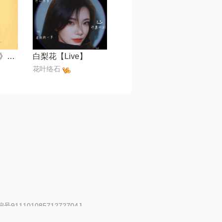
了了【《赴山海》网络剧插曲】
白梨花【Live】
花叶络石
91110108571272704J
 | 举报邮箱：fankui@changba.com
| 向12318举报