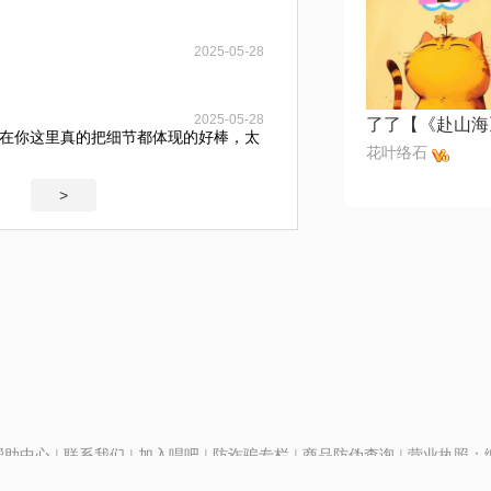
2025-05-28
2025-05-28
在你这里真的把细节都体现的好棒，太
花叶络石
>
帮助中心
|
联系我们
|
加入唱吧
|
防诈骗专栏
|
商品防伪查询
|
营业执照：编号
P证110298
|
京ICP备11013291号-1
| 举报电话(24小时)：022-25782593