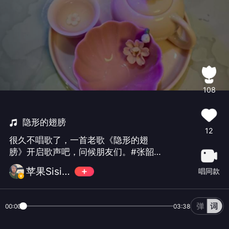
108
隐形的翅膀
12
很久不唱歌了，一首老歌《隐形的翅
膀》开启歌声吧，问候朋友们。#张韶涵
#
苹果Sisi🍎🍎
唱同款
00:00
03:38