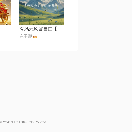
有风无风皆自由【治愈版】
东子卿
91110108571272704J
 | 举报邮箱：fankui@changba.com
| 向12318举报