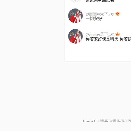
道原来有新歌😄
ღ吉吉๓天下𝔂.ღ
一切安好
ღ吉吉๓天下𝔂.ღ
你若安好便是晴天 你若按
English
|
重新设置密码
|
北京酷智科技有限公司 ©2024 changba.com |
京IC