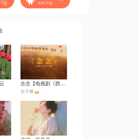
曲
云
念念【电视剧《西北岁月》插曲】
东子卿