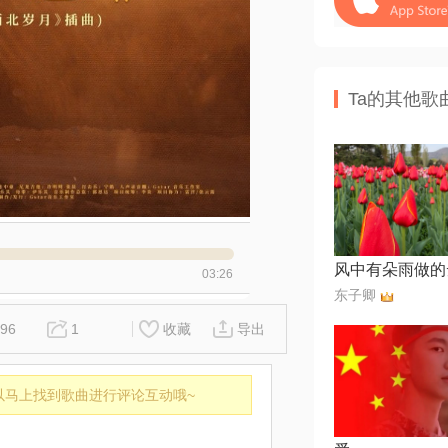
Ta的其他歌
风中有朵雨做的
03:26
东子卿
96
1
收藏
导出
以马上找到歌曲进行评论互动哦~