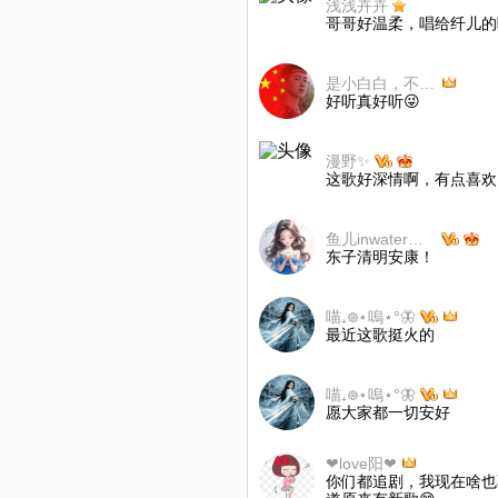
浅浅卉卉
哥哥好温柔，唱给纤儿的
是小白白，不是“小灰灰”
好听真好听😜
漫野✨
这歌好深情啊，有点喜欢
鱼儿inwater🐠🐬
东子清明安康！
喵₊᪥⋆嗚⋆°🦋
最近这歌挺火的
喵₊᪥⋆嗚⋆°🦋
愿大家都一切安好
❤love阳❤
你们都追剧，我现在啥也不