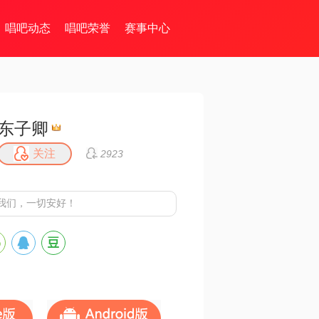
唱吧动态
唱吧荣誉
赛事中心
东子卿
关注
2923
我们，一切安好！