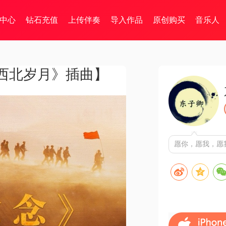
中心
钻石充值
上传伴奏
导入作品
原创购买
音乐人
西北岁月》插曲】
愿你，愿我，愿