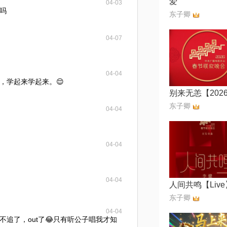
爱
04-03
吗
东子卿
04-07
04-04
，学起来学起来。😌
东子卿
04-04
04-04
04-04
人间共鸣【Live
东子卿
04-04
追了，out了😂只有听公子唱我才知