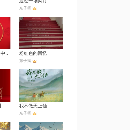
途经一场风月
东子卿
别来无恙【2026中央广播电视总台春节联欢晚会】
粉红色的回忆
东子卿
】
我不做天上仙
东子卿