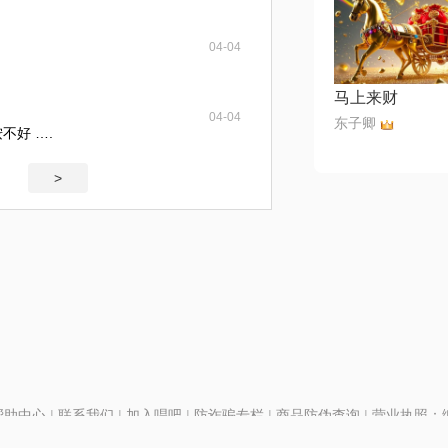
04-04
马上来财
04-04
东子卿
不好 ….
>
帮助中心
|
联系我们
|
加入唱吧
|
防诈骗专栏
|
商品防伪查询
|
营业执照：编号
P证110298
|
京ICP备11013291号-1
| 举报电话(24小时)：022-25782593