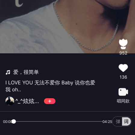
952
爱，很简单
136
I LOVE YOU 无法不爱你 Baby 说你也爱
我 oh..
^_^炫炫宝宝^_^
唱同款
00:00
04:25