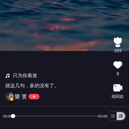
265
8
只为你着迷
就这几句，多的没有了。
樂 寳
唱同款
00:00
00:48