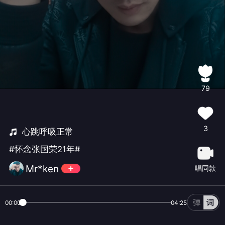
79
3
心跳呼吸正常
#怀念张国荣21年#
Mr*ken
唱同款
00:00
04:25