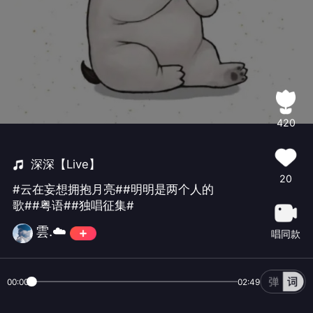
420
深深【Live】
20
#云在妄想拥抱月亮##明明是两个人的
歌##粤语##独唱征集#
雲.☁️
唱同款
00:00
02:49