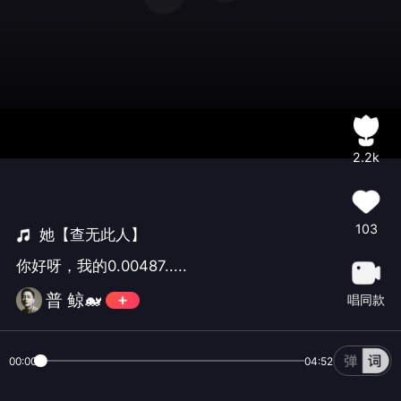
2.2k
103
她【查无此人】
你好呀，我的0.00487.....
普 鲸🐋
唱同款
00:00
04:52