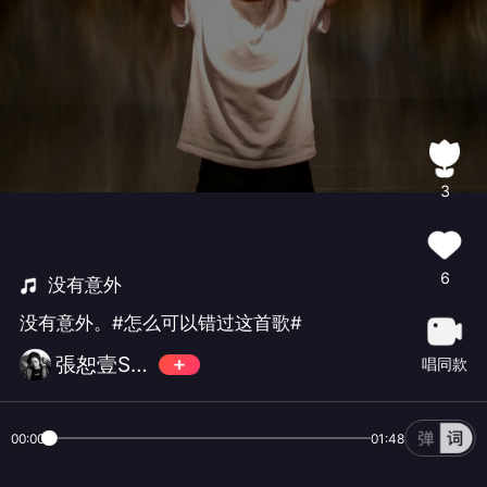
3
6
没有意外
没有意外。#怎么可以错过这首歌#
張恕壹Swee
唱同款
00:00
01:48