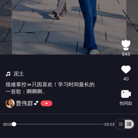
845
泥土
40
很难掌控🫴只因喜欢！学习时间最长的
一首歌：啊啊啊..
曹伟群💕
拍同款
00:00
03:53