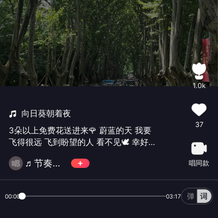
1.0k
向日葵朝着夜
37
3朵以上免费花送进来🌹 蔚蓝的天 我要
飞得很远 飞到盼望的人 看不见🕊️ 幸好
我们的心 拧成一片一片一片 哪怕修好挡
♬节奏大苏🎉
唱同款
雨的屋檐 用好几年 🌻明年的向日葵 请
你晚开一点 这样我才有时间 朝着夜追🏃
也许是晚出生的我这么 不会交际 不会热
00:00
03:17
情 聊天不会💬 随着命运挑战 挑战我 然
后花就开到一样多 满了我的眼睛💐 再谈