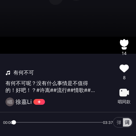
14
有何不可
8
有何不可呢？没有什么事情是不值得
的！好吧！？#许嵩##流行##情歌##少
年##青年##00后##国语#
徐嘉Li
唱同款
00:00
03:37