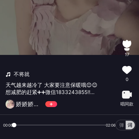
17
不将就
0
天气越来越冷了 大家要注意保暖哦😊😊
想减肥的赶紧➕➕微信1833243855‼️国
庆节有优惠 有优惠 有优惠‼️‼️送礼物‼️送
娇娇娇娇娇娇*
唱同款
礼物‼️送礼物‼️我一个月减了20斤 帮助千
人瘦身成功‼️快来加入瘦子的行列 我在
90斤等你
00:00
02:06