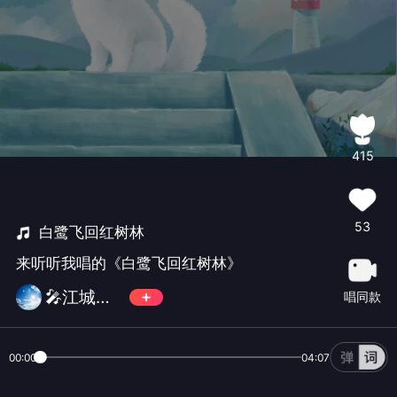
415
53
白鹭飞回红树林
来听听我唱的《白鹭飞回红树林》
🎤江城百灵鸟
唱同款
00:00
04:07