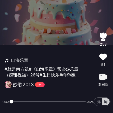
258
山海乐章
51
#就是南方凯#《山海乐章》预㊗️@乐章
（感谢祝福）26号#生日快乐#🎂🎂愿你
心有山海不惧浪🌊踏风揽月步从容！愿
妙歌2013
唱同款
你历经世事仍保持青春活力🎉愿所有的
㊗️福汇聚成温暖，种下新的希望🌅愿新
的一岁旅途坦荡，衣襟上鲜花盛开💐#四
00:00
03:24
月寿星收祝福啦##流行Pop##感恩有
你，一路随行#