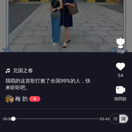
708
北国之春
54
我唱的这首歌打败了全国99%的人，快
来听听吧。
梅 韵
拍同款
00:00
03:45