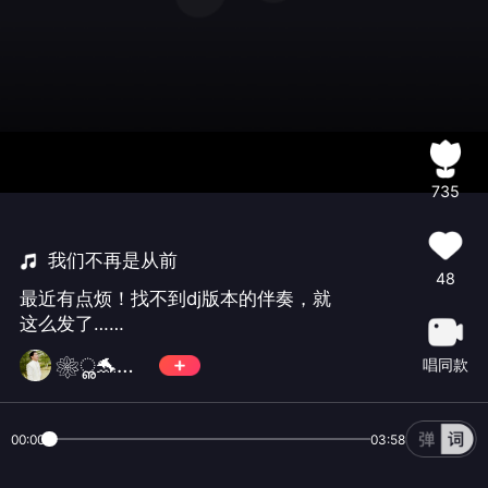
735
我们不再是从前
48
最近有点烦！找不到dj版本的伴奏，就
这么发了……
❀ൢ🐬追🎤忆🐬ൢ
唱同款
00:00
03:58