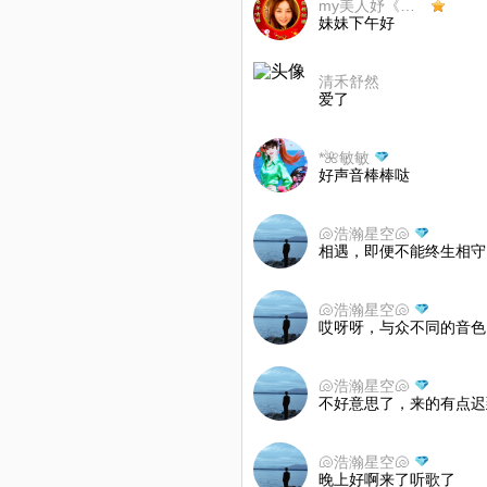
my美人妤《风轻小号》
妹妹下午好
清禾舒然
爱了
*🌺敏敏
好声音棒棒哒
🐚浩瀚星空🐚
相遇，即便不能终生相守
🐚浩瀚星空🐚
哎呀呀，与众不同的音色
🐚浩瀚星空🐚
不好意思了，来的有点迟
🐚浩瀚星空🐚
晚上好啊来了听歌了