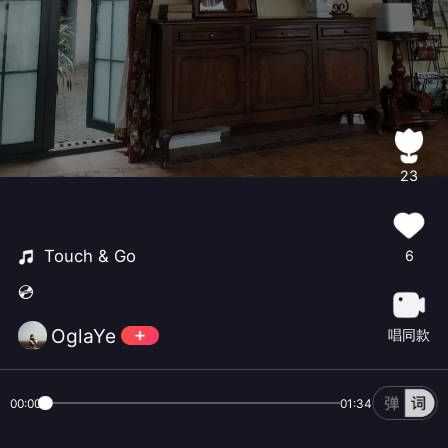
23
Touch & Go
6
💿
OglaYe
唱同款
00:00
01:34