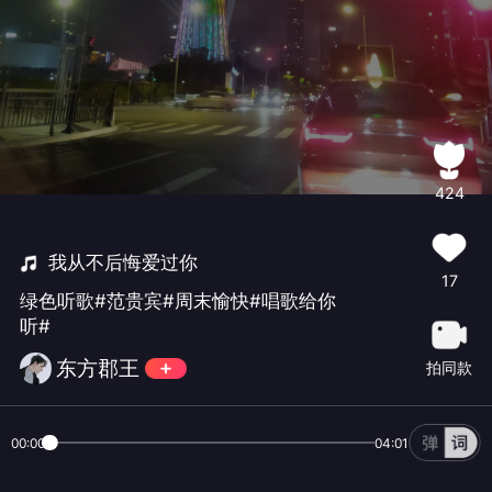
424
我从不后悔爱过你
17
绿色听歌#范贵宾#周末愉快#唱歌给你
听#
东方郡王
拍同款
00:00
04:01