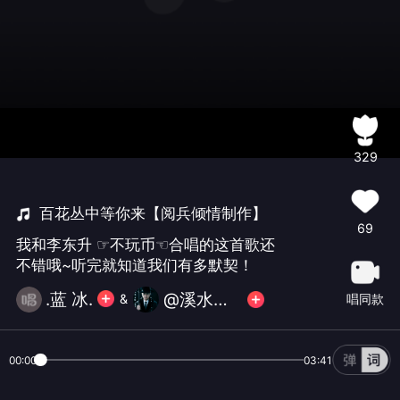
329
百花丛中等你来【阅兵倾情制作】
69
我和李东升 ☞不玩币☜合唱的这首歌还
不错哦~听完就知道我们有多默契！
.蓝 冰.
@溪水东流
唱同款
&
00:00
03:41