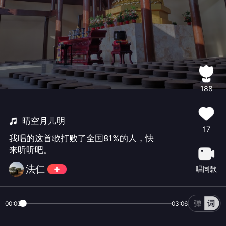
188
晴空月儿明
17
我唱的这首歌打败了全国81%的人，快
来听听吧。
法仁
唱同款
00:00
03:06