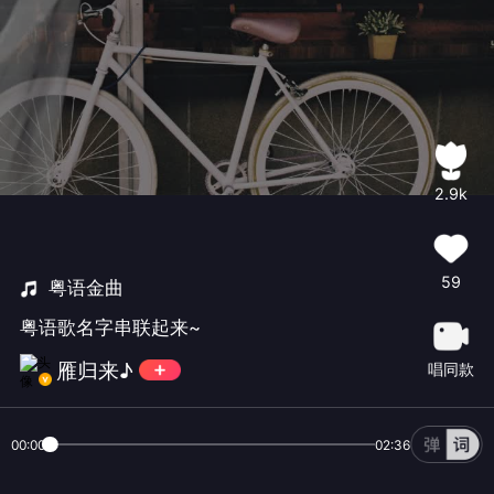
2.9k
59
粤语金曲
粤语歌名字串联起来~
雁归来♪
唱同款
00:00
02:36