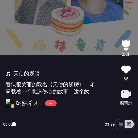
2.0k
天使的翅膀
65
看似很美丽的歌名《天使的翅膀》，却
承载着一个悲凉伤心的故事。这个故事
就在徐誉滕老师的歌声里展现，伤感的
💫妍希𝓐𝓘𝓚 ✨
唱同款
歌词，凄婉唯美的歌声，忧伤蔓延的旋
律，呈现出歌曲的唯美，也道出故事的
悲凉伤感。愿天下有情人终成眷属！🌹
00:00
03:29
🌹🌹🌹🌹🌹🌹🌹🌹🌹