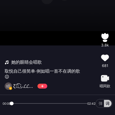
3.8k
她的眼睛会唱歌
681
取悦自己很简单·例如唱一首不在调的歌
😌
ζั͡ふ𝓛𝓛暂离❦
唱同款
00:00
02:42