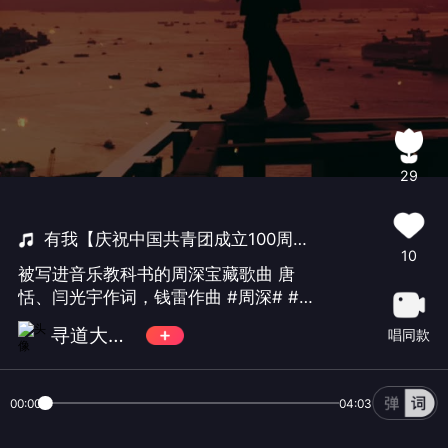
29
有我【庆祝中国共青团成立100周年主题宣传片《共青春》主题曲】
10
被写进音乐教科书的周深宝藏歌曲 唐
恬、闫光宇作词，钱雷作曲 #周深# #家
国情# #青年#
寻道大千 - 敖焱
唱同款
00:00
04:03