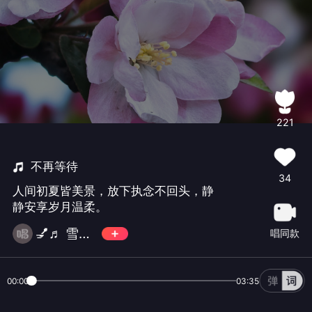
221
不再等待
34
人间初夏皆美景，放下执念不回头，静
静安享岁月温柔。
💅♬ 雪儿♬ 💅
唱同款
00:00
03:35