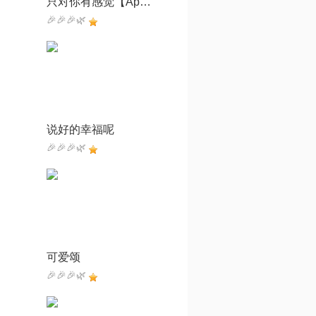
只对你有感觉【Apiao高音质伴奏】
🎉🎉🎉🌿
说好的幸福呢
🎉🎉🎉🌿
可爱颂
🎉🎉🎉🌿