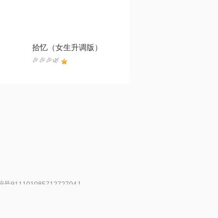
拾忆（女生升调版）
🎉🎉🎉🌿
91110108571272704J
 | 举报邮箱：fankui@changba.com
| 向12318举报
|
金盾网络纠纷调解中心