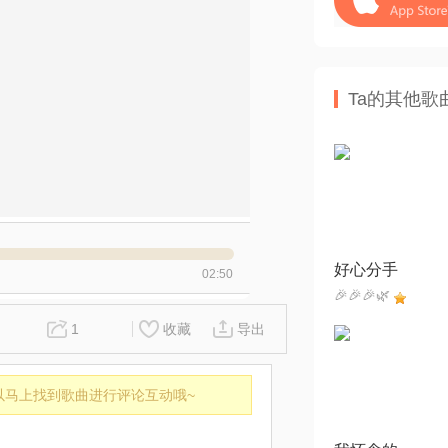
Ta的其他歌
好心分手
02:50
🎉🎉🎉🌿
1
收藏
导出
以马上找到歌曲进行评论互动哦~