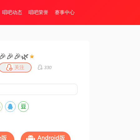
唱吧动态
唱吧荣誉
赛事中心
🎉🎉🎉🌿
关注
330