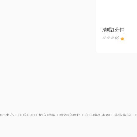
清唱1分钟
🎉🎉🎉🌿
帮助中心
|
联系我们
|
加入唱吧
|
防诈骗专栏
|
商品防伪查询
|
营业执照：编号
P证110298
|
京ICP备11013291号-1
| 举报电话(24小时)：022-25782593
号
|
京公网安备11010502025063号
|
|