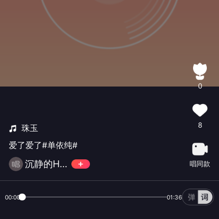
0
8
珠玉
爱了爱了#单依纯#
沉静的Helen
唱同款
00:00
01:36